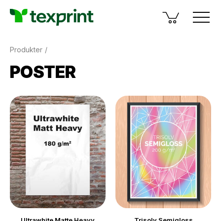
Produkter
POSTER
Ultrawhite Matte Heavy
Trisolv Semigloss