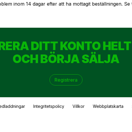
oblem inom 14 dagar efter att ha mottagit beställningen. Se ti
RERA DITT KONTO HELT
OCH BÖRJA SÄLJA
Registrera
edladdningar
Integritetspolicy
Villkor
Webbplatskarta