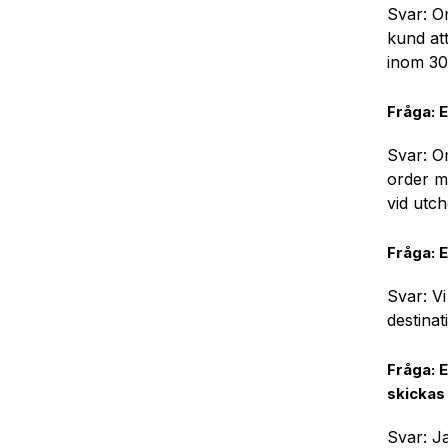
Svar: O
kund att
inom 30
Fråga: 
Svar: Om
order må
vid utc
Fråga: 
Svar: Vi
destinat
Fråga: E
skickas
Svar: J