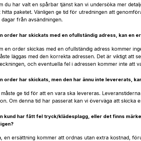
m du har valt en spårbar tjänst kan vi undersöka mer detalj
 hitta paketet. Vänligen ge tid för utredningen att genomfö
 dagar från avsändningen.
En order har skickats med en ofullständig adress, kan en e
 en order skickas med en ofullständig adress kommer ingen g
ste läggas med den korrekta adressen. Det är viktigt att se 
heckningen, och eventuella fel i adressen kommer inte att v
En order har skickats, men den har ännu inte levererats, ka
 måste ge tid för att en vara ska levereras. Leveranstidern
ion. Om denna tid har passerat kan vi överväga att skicka e
n kund har fått fel tryck/­klä­desplagg, eller det finns mär
 igen?
a, en ersättning kommer att ordnas utan extra kostnad, för