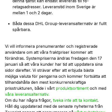
denna tjänst kan endast levereras till fö­
retagsadresser. Leveranstid inom Sverige är
mellan 1 och 2 dagar.
Båda dessa DHL Group-lever­an­sal­ter­nativ är fullt
spårbara.
Vi vill informera prenumeranter och registrerade
användare om att våra fraktpriser kommer att
förändras. Systempriserna ändras fredagen den 17
januari så att våra kunder har tid att uppdatera sina
sidor därefter. Vi strävar efter att erbjuda bästa
möjliga valuta för pengarna och kommer fortsätta att
tillhandahålla den mest konkur­rens­kraf­tiga
prisstrukturen, både i vårt
produk­tsor­timent
och med
våra lever­an­sal­ter­nativ.
Om du har några frågor,
tveka inte att ta kontakt
.
Håll dig uppdaterad med de senaste nyheterna från