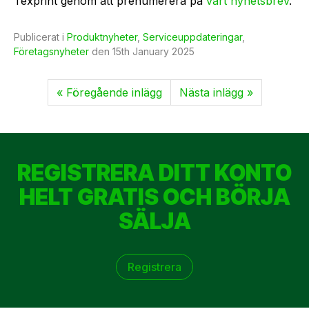
Texprint genom att prenumerera på
vårt nyhetsbrev
.
Publicerat i
Produktnyheter
,
Serviceuppdateringar
,
Företagsnyheter
den
15th January 2025
« Föregående inlägg
Nästa inlägg »
REGISTRERA DITT KONTO
HELT GRATIS OCH BÖRJA
SÄLJA
Registrera