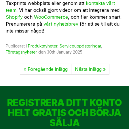
Texprints webbplats eller genom att
kontakta vårt
team
. Vi har också gjort videor om att integrera med
Shopify
och
WooCommerce
, och fler kommer snart.
Prenumerera på
vårt nyhetsbrev
för att se till att du
inte missar något!
Publicerat i
Produktnyheter
,
Serviceuppdateringar
,
Företagsnyheter
den
30th January 2025
« Föregående inlägg
Nästa inlägg »
REGISTRERA DITT KONTO
HELT GRATIS OCH BÖRJA
SÄLJA