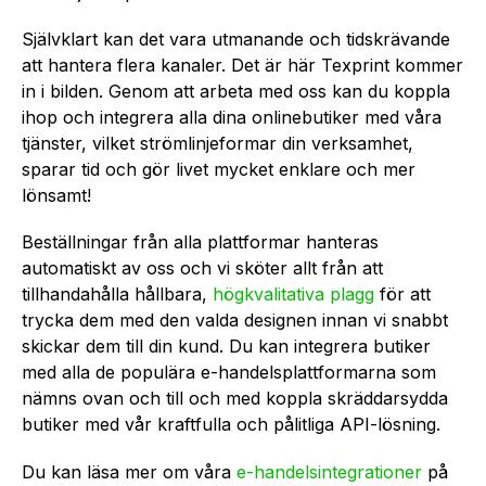
Självklart kan det vara utmanande och tidskrävande
att hantera flera kanaler. Det är här Texprint kommer
in i bilden. Genom att arbeta med oss kan du koppla
ihop och integrera alla dina onlinebutiker med våra
tjänster, vilket strö­mlinjeformar din verksamhet,
sparar tid och gör livet mycket enklare och mer
lönsamt!
Beställningar från alla plattformar hanteras
automatiskt av oss och vi sköter allt från att
tillhandahålla hållbara,
högkvalitativa plagg
för att
trycka dem med den valda designen innan vi snabbt
skickar dem till din kund. Du kan integrera butiker
med alla de populära e-handels­plat­tfor­marna som
nämns ovan och till och med koppla skräddarsydda
butiker med vår kraftfulla och pålitliga API-lösning.
Du kan läsa mer om våra
e-handel­sin­teg­rationer
på