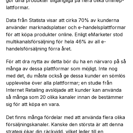
gör dina produkter tillgängliga på flera olika onli­nep­
lat­tformar.
Data från Statista visar att cirka 70% av kunderna
använder marknadsplatser och e-handels­plat­tformar
för att köpa produkter online. Enligt eMarketer stod
multikanalsfö­rsä­ljning för hela 46% av all e-
handelsfö­rsä­ljning förra året.
För att dra nytta av detta bör du ha en närvaro på så
många av dessa plattformar som möjligt. Inte nog
med det, du måste också ge dessa kunder en sömlös
upplevelse över alla plattformar; en studie från
Internet Retailing avslöjade att kunder kan använda
så många som 20 olika kanaler innan de bestämmer
sig för att köpa en vara.
Det finns många fördelar med att använda flera olika
fö­rsä­ljningskanaler. Kanske den största är att denna
strategi ökar din räckvidd, vilket leder till en