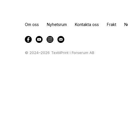
Om oss
Nyhetsrum
Kontakta oss
Frakt
N
© 2024–2026
TextilPrint i Forserum AB