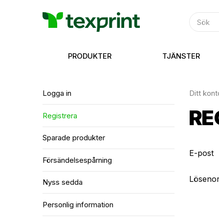
PRODUKTER
TJÄNSTER
Logga in
Ditt kont
RE
Registrera
Sparade produkter
E-post
Fö­rsä­ndelsespå­rning
Löseno
Nyss sedda
Personlig information