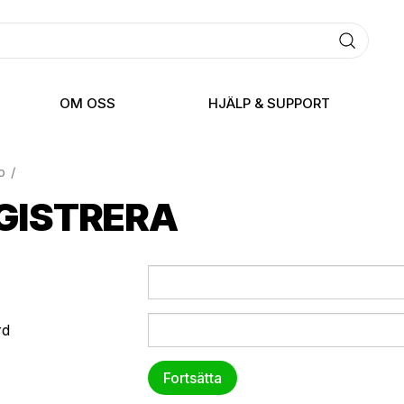
OM OSS
HJÄLP & SUPPORT
o
GISTRERA
rd