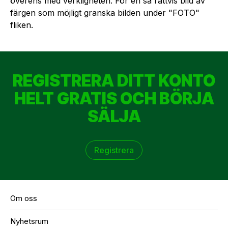
överens med verkligheten. För en så rättvis bild av
färgen som möjligt granska bilden under "FOTO"
fliken.
REGISTRERA DITT KONTO
HELT GRATIS OCH BÖRJA
SÄLJA
Registrera
Om oss
Nyhetsrum