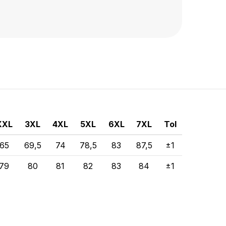
XXL
3XL
4XL
5XL
6XL
7XL
Tol
65
69,5
74
78,5
83
87,5
±1
79
80
81
82
83
84
±1