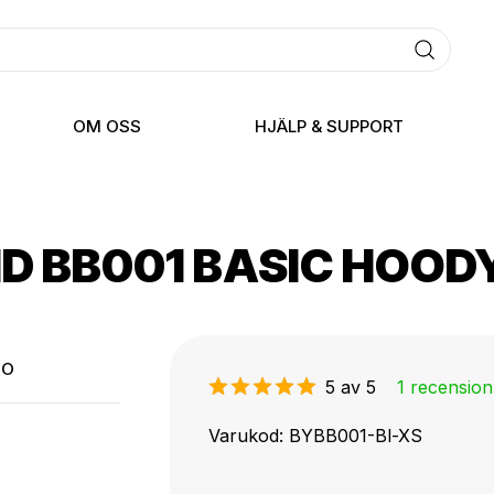
OM OSS
HJÄLP & SUPPORT
ND BB001 BASIC HOOD
TO
5 av 5
1 recension
Varukod
BYBB001-Bl-XS