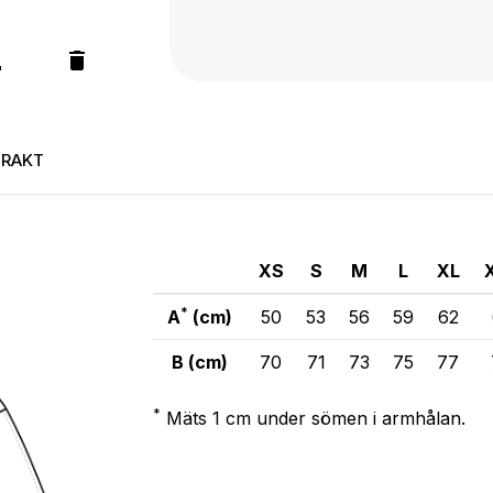
FRAKT
XS
S
M
L
XL
*
A
(cm)
50
53
56
59
62
B (cm)
70
71
73
75
77
*
Mäts 1 cm under sömen i armhålan.