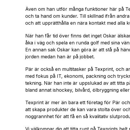
Även om han utför många funktioner här på Texp
och ta hand om kunder. Till skillnad ifrån andr
och att upprätthålla en nära kontakt med alla ku
När han får tid över finns det inget Oskar älska
åka i väg och spela en runda golf med sina vä
En annan sak Oskar kan göra är att stå på händ
jorden medan han är på jobbet.
Pär är också en multitasker på Texprint, och a
med fokus på IT, ekonomi, packning och tryckn
tekning. När han inte är uppslukad av att titta 
bland annat ishockey, bilvård, ölbryggning elle
Texprint är mer än bara ett företag för Pär och 
att skapa produkter de kan vara stolta över o
noggrannhet för att få en så kvalitativ slutprod
Vi välkomnar dig att titta runt på Texprints hel