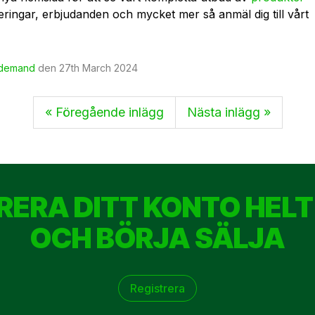
ringar, erbjudanden och mycket mer så anmäl dig till vårt
 demand
den
27th March 2024
« Föregående inlägg
Nästa inlägg »
RERA DITT KONTO HELT
OCH BÖRJA SÄLJA
Registrera