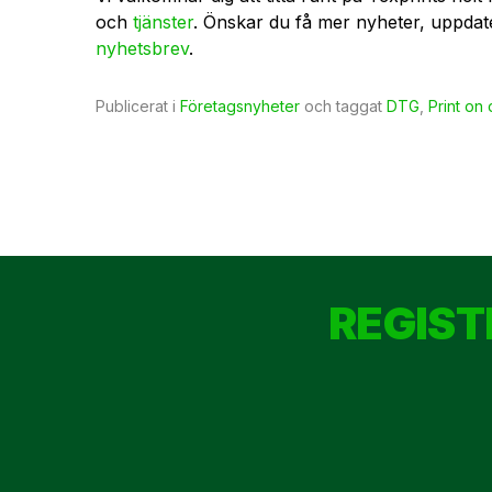
och
tjänster
. Önskar du få mer nyheter, uppdate
nyhetsbrev
.
Publicerat i
Företagsnyheter
och taggat
DTG
,
Print on
REGIST