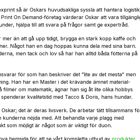
rint så är Oskars huvudsakliga syssla att hantera logistik
a Print On Demand-företag värderar Oskar att vara tillgängli
nder, hjälpa till att svara på frågor samt ge expertråd.
r mer än att gå upp tidigt, brygga en stark kopp kaffe och
nner. Något han en dag hoppas kunna dela med sina barn.
erna, men tack och lov så har han alltid båda fötterna på
nsvarar för som han beskriver det ”lite av det mesta” men
ing. Han har en Master i det krävande ämnet materi­al­
på filmer om matematik, ägnar han sig åt lite olika hobbys
r spenderar kvalitetstid med Tacco & Doris, hans hundar.
Oskar; det är deras livsverk. De arbetar tätt tillsammans fö
ch kunderna nöjda med. Att behandla varje plagg med
ukt som möjligt är något som är viktigt för duon.
t nya hemsida för att se vårt kompletta utbud av
produkter