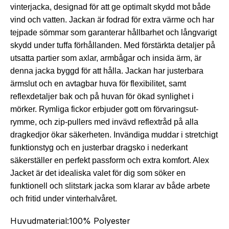
vinterjacka, designad för att ge optimalt skydd mot både
vind och vatten. Jackan är fodrad för extra värme och har
tejpade sömmar som garanterar hållbarhet och långvarigt
skydd under tuffa förhållanden. Med förstärkta detaljer på
utsatta partier som axlar, armbågar och insida ärm, är
denna jacka byggd för att hålla. Jackan har justerbara
ärmslut och en avtagbar huva för flexibilitet, samt
reflexdetaljer bak och på huvan för ökad synlighet i
mörker. Rymliga fickor erbjuder gott om förvarin­gsut­
rymme, och zip-pullers med invävd reflextråd på alla
dragkedjor ökar säkerheten. Invändiga muddar i stretchigt
funktionstyg och en justerbar dragsko i nederkant
säkerställer en perfekt passform och extra komfort. Alex
Jacket är det idealiska valet för dig som söker en
funktionell och slitstark jacka som klarar av både arbete
och fritid under vinterhalvåret.
Huvudmaterial:­100% Polyester