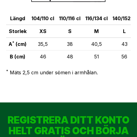
Längd
104/110 cl
110/116 cl
116/134 cl
140/152 cl
Storlek
XS
S
M
L
*
A
(cm)
35,5
38
40,5
43
B (cm)
46
48
51
56
*
Mäts 2,5 cm under sömen i armhålan.
REGISTRERA DITT KONTO
HELT GRATIS OCH BÖRJA