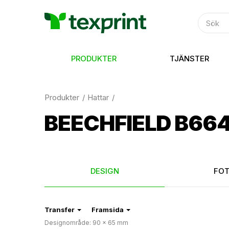
PRODUKTER
TJÄNSTER
Produkter
Hattar
BEECHFIELD B664
DESIGN
FO
Transfer
Framsida
Designområde: 90 × 65 mm