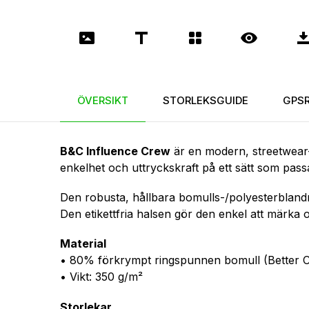
ÖVERSIKT
STORLEKSGUIDE
GPS
B&C Influence Crew
är en modern, streetwear-
enkelhet och uttryckskraft på ett sätt som passa
Den robusta, hållbara bomulls-/­poly­es­ter­bla
Den etikettfria halsen gör den enkel att märka
Material
• 80% förkrympt ringspunnen bomull (Better Co
• Vikt: 350 g/m²
Storlekar