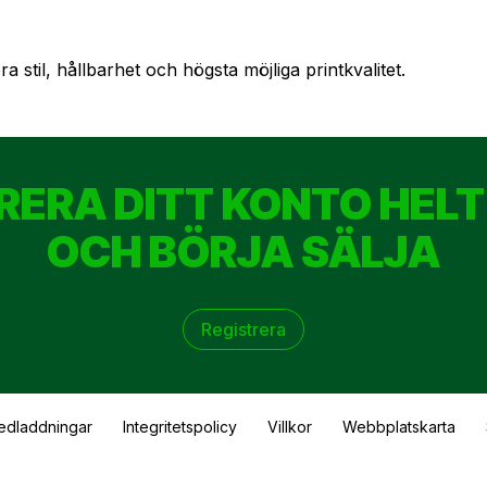
 stil, hållbarhet och högsta möjliga printkvalitet.
RERA DITT KONTO HELT
OCH BÖRJA SÄLJA
Registrera
edladdningar
Integritetspolicy
Villkor
Webbplatskarta