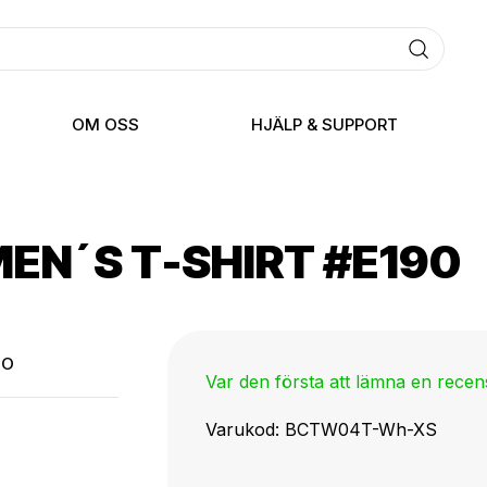
OM OSS
HJÄLP & SUPPORT
N´S T-SHIRT #E190
TO
Var den första att lämna en rece
Varukod
BCTW04T-Wh-XS