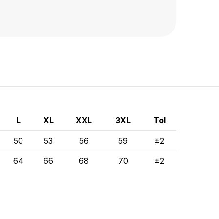
L
XL
XXL
3XL
Tol
50
53
56
59
±2
64
66
68
70
±2