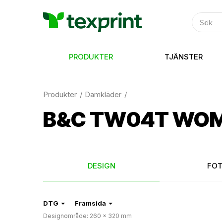
PRODUKTER
TJÄNSTER
Produkter
Damkläder
B&C TW04T WOME
DESIGN
FO
DTG
Framsida
Designområde: 260 × 320 mm