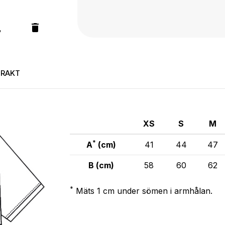
FRAKT
XS
S
M
*
A
(cm)
41
44
47
B (cm)
58
60
62
*
Mäts 1 cm under sömen i armhålan.