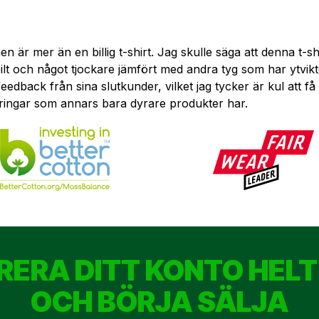
men är mer än en billig t-shirt. Jag skulle säga att denna t
bilt och något tjockare jämfört med andra tyg som har ytvik
v feedback från sina slutkunder, vilket jag tycker är kul att
fieringar som annars bara dyrare produkter har.
RERA DITT KONTO HELT
OCH BÖRJA SÄLJA