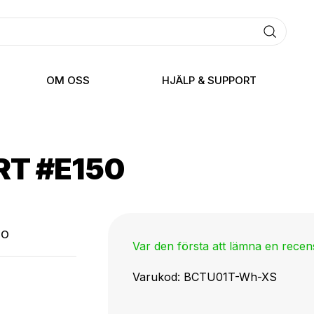
OM OSS
HJÄLP & SUPPORT
RT #E150
TO
Var den första att lämna en rece
Varukod
BCTU01T-Wh-XS